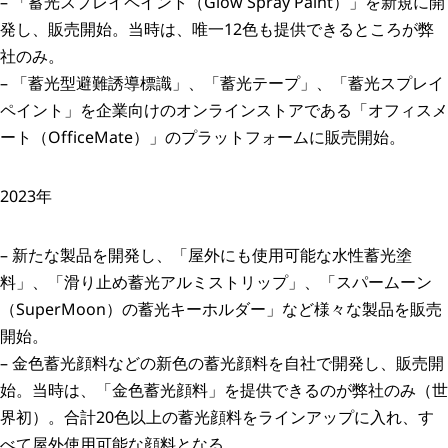
– 「蓄光スプレイペイント（Glow Spray Paint）」を新規に開
発し、販売開始。当時は、唯一12色も提供できるところが弊
社のみ。
– 「蓄光型避難誘導標識」、「蓄光テープ」、「蓄光スプレイ
ペイント」を企業向けのオンラインストアである「オフィスメ
ート（OfficeMate）」のプラットフォームに販売開始。
2023年
– 新たな製品を開発し、「屋外にも使用可能な水性蓄光塗
料」、「滑り止め蓄光アルミストリップ」、「スパームーン
（SuperMoon）の蓄光キーホルダー」など様々な製品を販売
開始。
– 金色蓄光顔料などの新色の蓄光顔料を自社で開発し、販売開
始。当時は、「金色蓄光顔料」を提供できるのが弊社のみ（世
界初）。合計20色以上の蓄光顔料をラインアップに入れ、す
べて屋外使用可能な顔料となる。